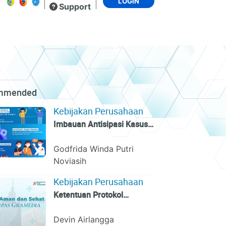
LOGIN
Support
mmended
Kebijakan Perusahaan
Imbauan Antisipasi Kasus
Covid-19 di Lingkungan
Kompas Gramedia
Godfrida Winda Putri
Noviasih
Kebijakan Perusahaan
Ketentuan Protokol
Kesehatan di Lingkungan
Kompas Gramedia pada
Devin Airlangga