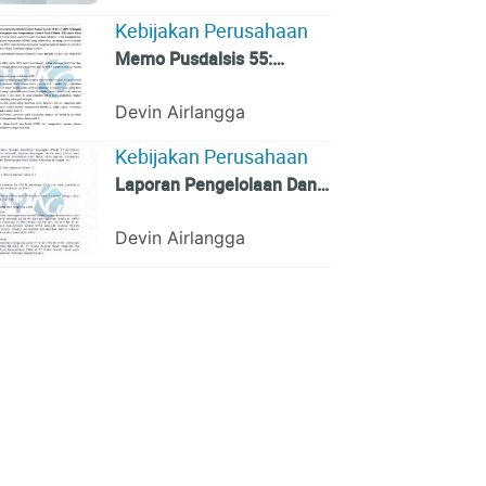
Masa Transisi Endemi
Kebijakan Perusahaan
Covid-19
Memo Pusdalsis 55:
Penyelenggaraan Aktivitas
Perkantoran di Lingkungan
Devin Airlangga
Kompas Gramedia Pasca
Kebijakan Perusahaan
Pencabutan Aturan PPKM
Laporan Pengelolaan Dana
Pensiun Kompas Gramedia
Tahun Buku 2021
Devin Airlangga