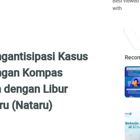
Best viewed
with
gantisipasi Kasus
Reco
ungan Kompas
 dengan Libur
ru (Nataru)