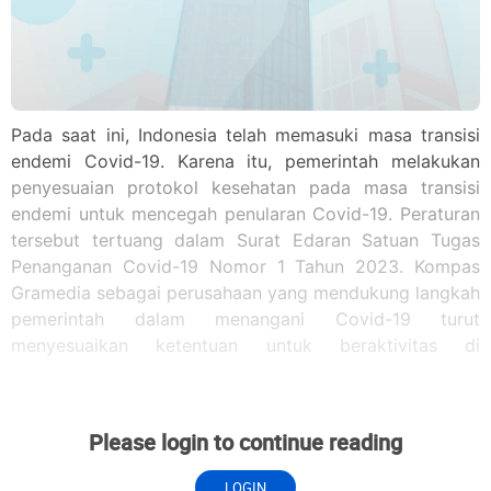
Pada saat ini, Indonesia telah memasuki masa transisi
endemi Covid-19. Karena itu, pemerintah melakukan
penyesuaian protokol kesehatan pada masa transisi
endemi untuk mencegah penularan Covid-19. Peraturan
tersebut tertuang dalam Surat Edaran Satuan Tugas
Penanganan Covid-19 Nomor 1 Tahun 2023. Kompas
Gramedia sebagai perusahaan yang mendukung langkah
pemerintah dalam menangani Covid-19 turut
menyesuaikan ketentuan untuk beraktivitas di
lingkungan Kompas Gramedia sesuai dengan surat
edaran tersebut untuk memberi perlindungan bagi
Warga KG. Ketentuan protokol kesehatan di lingkungan
Please login to continue reading
perusahaan Kompas Gramedia selama masa transisi
endemi Covid-19 diatur dalam Memo Pusdalsis No. :
LOGIN