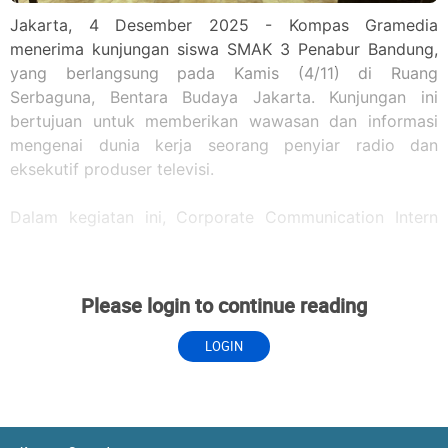
Jakarta, 4 Desember 2025 - Kompas Gramedia
menerima kunjungan siswa SMAK 3 Penabur Bandung,
yang berlangsung pada Kamis (4/11) di Ruang
Serbaguna, Bentara Budaya Jakarta. Kunjungan ini
bertujuan untuk memberikan wawasan dan informasi
mengenai dunia kerja seorang penyiar radio dan
eksekutif produser televisi.
Dalam kegiatan ini, Corporate Communication Intern
Blasius membuka kunjungan dengan memutar video
company profile Kompas Gramedia yang memberikan
gambaran mengenai visi-misi, perjalanan, serta
Please login to continue reading
ekosistem bisnis KG. Para siswa juga mendapat
kesempatan mendengarkan pemaparan dari dua
LOGIN
narasumber yakni, Executive Producer KompasTV Fina
Merliane dan Announcer Sonora FM Rara Kalesaran.